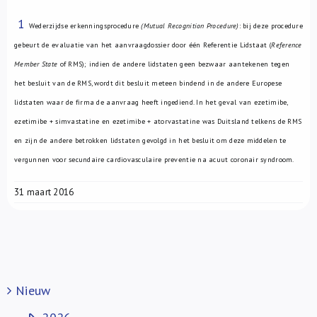
1
Wederzijdse erkenningsprocedure
(Mutual Recognition Procedure)
: bij deze procedure
gebeurt de evaluatie van het aanvraagdossier door één Referentie Lidstaat (
Reference
Member State
of RMS); indien de andere lidstaten geen bezwaar aantekenen tegen
het besluit van de RMS, wordt dit besluit meteen bindend in de andere Europese
lidstaten waar de firma de aanvraag heeft ingediend. In het geval van ezetimibe,
ezetimibe + simvastatine en ezetimibe + atorvastatine was Duitsland telkens de RMS
en zijn de andere betrokken lidstaten gevolgd in het besluit om deze middelen te
vergunnen voor secundaire cardiovasculaire preventie na acuut coronair syndroom.
31 maart 2016
Nieuw