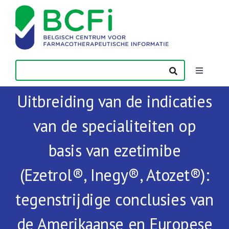
Skip
to
content
Toggle
Navigatio
Uitbreiding van de indicaties
Nieuws
van de specialiteiten op
Publicaties
basis van ezetimibe
Vorming
(Ezetrol®, Inegy®, Atozet®):
tegenstrijdige conclusies van
Contact
de Amerikaanse en Europese