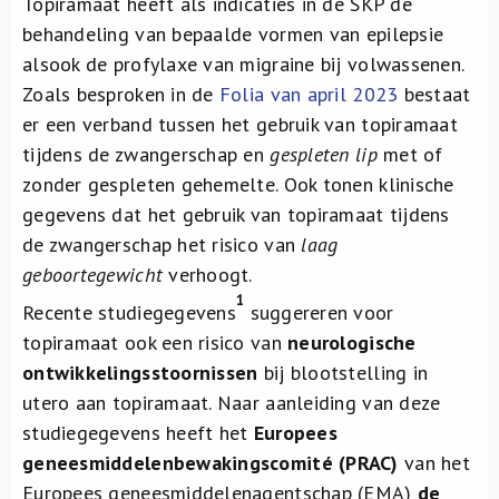
Topiramaat heeft als indicaties in de SKP de
Over ons
behandeling van bepaalde vormen van epilepsie
alsook de profylaxe van migraine bij volwassenen.
FR
Zoals besproken in de
Folia van april 2023
bestaat
er een verband tussen het gebruik van topiramaat
tijdens de zwangerschap en
gespleten lip
met of
zonder gespleten gehemelte. Ook tonen klinische
gegevens dat het gebruik van topiramaat tijdens
de zwangerschap het risico van
laag
geboortegewicht
verhoogt.
1
Recente studiegegevens
suggereren voor
topiramaat ook een risico van
neurologische
ontwikkelingsstoornissen
bij blootstelling in
utero aan topiramaat. Naar aanleiding van deze
studiegegevens heeft het
Europees
geneesmiddelenbewakingscomité (PRAC)
van het
Europees geneesmiddelenagentschap (EMA)
de