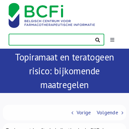
Skip
to
content
Toggle
Navigatio
Topiramaat en teratogeen
Nieuws
risico: bijkomende
Publicaties
maatregelen
Vorming
Contact
Vorige
Volgende