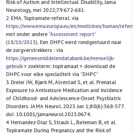
Risk of Autism and Intellectual Disability, Jama
Neurology, mei 2022;79:672-681.
2
EMA. Topiramate-referral. via
https://www.ema.europa.eu/en/medicines/human/refer
met onder andere “
Assessment report”
(18/10/2023)
. Een DHPC werd rondgestuurd naar
de zorgverstrekkers : via
https://geneesmiddelendatabank.be/menselijk-
gebruik
> zoekterm: topiramaat > download de
DHPC voor elke specialiteit via “DHPC”
3
Dreier JW, Bjørk M, Alvestad S, et al. Prenatal
Exposure to Antiseizure Medication and Incidence
of Childhood- and Adolescence-Onset Psychiatric
Disorders. JAMA Neurol. 2023 Jun 1;80(6):568-577.
doi: 10.1001/jamaneurol.2023.0674.
4
Hernandez-Diaz S, Straub L, Bateman B, et al.
Topiramate During Pregnancy and the Risk of