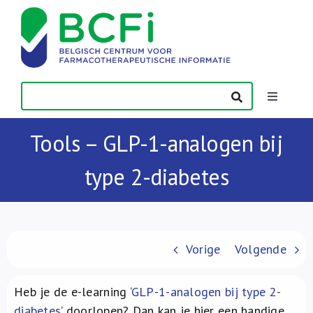
Skip
to
content
Toggle
Navigatio
Nieuws
Tools – GLP-1-analogen bij
type 2-diabetes
Publicaties
Vorming
Vorige
Volgende
Contact
Heb je de e-learning ‘
GLP-1-analogen bij type 2-
diabetes
’ doorlopen? Dan kan je hier een handige