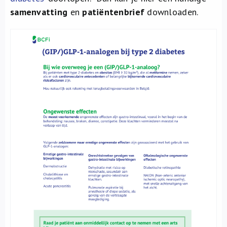
Over ons
samenvatting
en
patiëntenbrief
downloaden.
FR