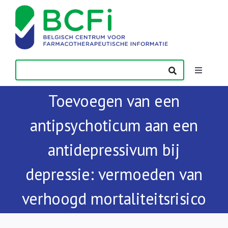
Skip
to
content
Toggle
Navigatio
Toevoegen van een
Nieuws
antipsychoticum aan een
Publicaties
antidepressivum bij
Vorming
depressie: vermoeden van
verhoogd mortaliteitsrisico
Contact