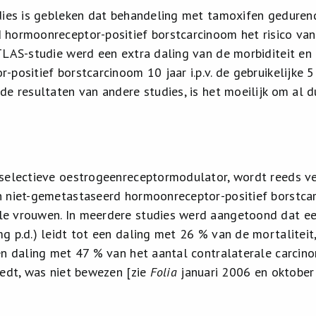
dies is gebleken dat behandeling met tamoxifen gedurend
hormoonreceptor-positief borstcarcinoom het risico van 
TLAS-studie werd een extra daling van de morbiditeit en
-positief borstcarcinoom 10 jaar i.p.v. de gebruikelijke 
e resultaten van andere studies, is het moeilijk om al du
selectieve oestrogeenreceptormodulator, wordt reeds ve
 niet-gemetastaseerd hormoonreceptor-positief borstca
e vrouwen. In meerdere studies werd aangetoond dat ee
g p.d.) leidt tot een daling met 26 % van de mortaliteit
en daling met 47 % van het aantal contralaterale carcin
iedt, was niet bewezen [zie
Folia
januari 2006 en oktober