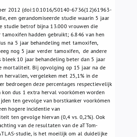
ember 2012 (doi:10.1016/S0140-6736(12)61963-
e, een gerandomiseerde studie waarin 5 jaar
 studie betrof bijna 13.000 vrouwen die
r tamoxifen hadden gebruikt; 6.846 van hen
dus na 5 jaar behandeling met tamoxifen,
eeg nog 5 jaar verder tamoxifen, de andere
 bleek 10 jaar behandeling beter dan 5 jaar
e mortaliteit. Bij opvolging op 15 jaar na de
n hervallen, vergeleken met 25,1% in de
ker bedroegen deze percentages respectievelijk
en kon dus 1 extra herval voorkómen worden
ijden ten gevolge van borstkanker voorkómen
en hogere incidentie van
eit ten gevolge hiervan (0,4 vs. 0,2%). Ook
wachting van de resultaten van de aTTom-
TLAS-studie, is het moeilijk om al duidelijke