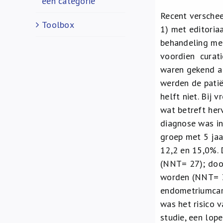
een categorie
Recent versche
Toolbox
1) met editoria
behandeling met
voordien curati
waren gekend al
werden de patië
helft niet. Bij
wat betreft herv
diagnose was in
groep met 5 jaa
12,2 en 15,0%. 
(NNT= 27); doo
worden (NNT= 36
endometriumcarc
was het risico 
studie, een lop