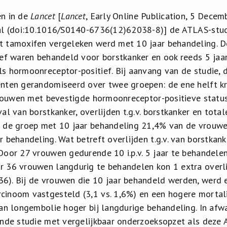
en in de
Lancet
[
Lancet
, Early Online Publication, 5 Dec
al (doi:10.1016/S0140-6736(12)62038-8)] de ATLAS-studi
 tamoxifen vergeleken werd met 10 jaar behandeling. De
ef waren behandeld voor borstkanker en ook reeds 5 jaa
s hormoonreceptor-positief. Bij aanvang van de studie, 
nten gerandomiseerd over twee groepen: de ene helft kr
 vrouwen met bevestigde hormoonreceptor-positieve status
al van borstkanker, overlijden t.g.v. borstkanker en total
 de groep met 10 jaar behandeling 21,4% van de vrouwe
r behandeling. Wat betreft overlijden t.g.v. van borstkan
Door 27 vrouwen gedurende 10 i.p.v. 5 jaar te behandel
r 36 vrouwen langdurig te behandelen kon 1 extra overl
). Bij de vrouwen die 10 jaar behandeld werden, werd e
inoom vastgesteld (3,1 vs. 1,6%) en een hogere mortalit
van longembolie hoger bij langdurige behandeling. In af
ende studie met vergelijkbaar onderzoeksopzet als deze A