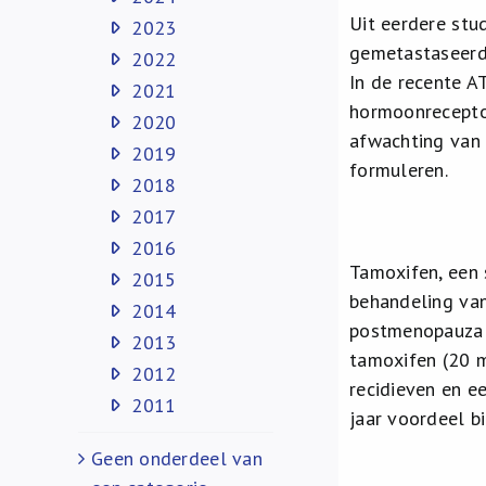
Uit eerdere stu
2023
gemetastaseerd 
2022
In de recente A
2021
hormoonreceptor
2020
afwachting van d
2019
formuleren.
2018
2017
2016
Tamoxifen, een 
2015
behandeling van
2014
postmenopauzal
2013
tamoxifen (20 m
2012
recidieven en e
2011
jaar voordeel b
Geen onderdeel van