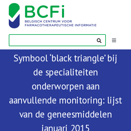
Skip
to
content
Toggle
Navigatio
Symbool ‘black triangle’ bij
Nieuws
de specialiteiten
Publicaties
onderworpen aan
Vorming
aanvullende monitoring: lijst
van de geneesmiddelen
Contact
januari 2015