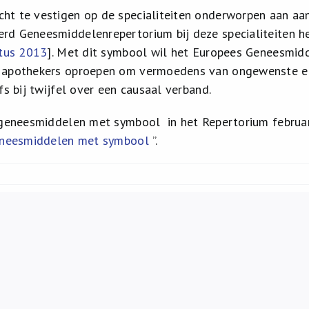
t te vestigen op de specialiteiten onderworpen aan aa
rd Geneesmiddelenrepertorium bij deze specialiteiten 
stus 2013
]. Met dit symbool wil het Europees Geneesmid
 apothekers oproepen om vermoedens van ongewenste ef
fs bij twijfel over een causaal verband.
e geneesmiddelen met symbool
in het Repertorium februar
geneesmiddelen met symbool
”.