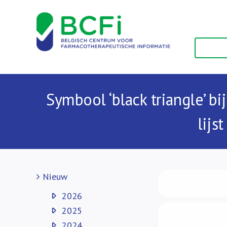
Skip
to
content
Symbool ‘black triangle’ b
lijs
Nieuw
2026
2025
2024