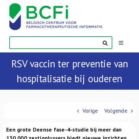
Skip
to
content
Toggle
Navigatio
Nieuws
RSV vaccin ter preventie van
hospitalisatie bij ouderen
Publicaties
Vorming
Vorige
Volgende
Contact
Een grote Deense fase-4-studie bij meer dan
130 000 zestigplussers biedt nieuwe inzichten