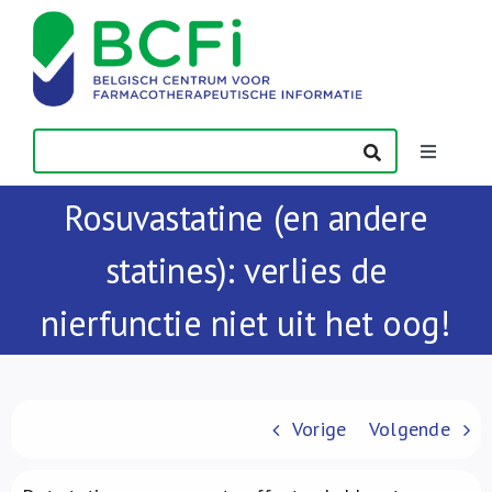
Skip
to
content
Toggle
Navigatio
Rosuvastatine (en andere
Nieuws
statines): verlies de
Publicaties
nierfunctie niet uit het oog!
Vorming
Contact
Vorige
Volgende