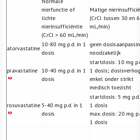
Normale
nierfunctie of
Matige nierinsuffici
lichte
(CrCl tussen 30 en 
nierinsufficiëntie
mL/min)
(CrCl > 60 mL/min)
10-80 mg p.d. in 1
geen dosisaanpassi
atorvastatine
dosis
noodzakelijk
startdosis: 10 mg p.d
pravastatine
10-40 mg p.d. in 1
1 dosis; dosisverho
dosis
enkel onder strikt
medisch toezicht
startdosis: 5 mg p.d.
rosuvastatine
5-40 mg p.d. in 1
1 dosis
dosis
max. dosis: 20 mg p.d
1 dosis