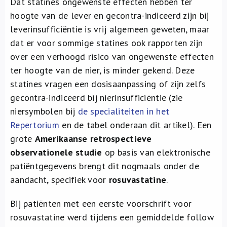
Dat statines ongewenste effecten hebben ter
Over ons
hoogte van de lever en gecontra-indiceerd zijn bij
leverinsufficiëntie is vrij algemeen geweten, maar
FR
dat er voor sommige statines ook rapporten zijn
over een verhoogd risico van ongewenste effecten
ter hoogte van de nier, is minder gekend. Deze
statines vragen een dosisaanpassing of zijn zelfs
gecontra-indiceerd bij nierinsufficiëntie (zie
niersymbolen bij
de specialiteiten in het
Repertorium
en de tabel onderaan dit artikel). Een
grote
Amerikaanse retrospectieve
observationele studie
op basis van elektronische
patiëntgegevens brengt dit nogmaals onder de
aandacht, specifiek voor
rosuvastatine
.
Bij patiënten met een eerste voorschrift voor
rosuvastatine werd tijdens een gemiddelde follow