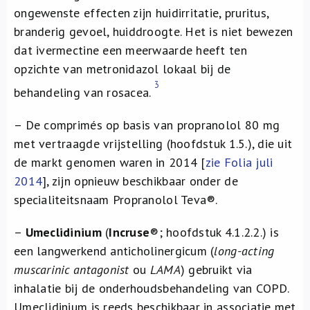
ongewenste effecten zijn huidirritatie, pruritus,
branderig gevoel, huiddroogte. Het is niet bewezen
dat ivermectine een meerwaarde heeft ten
opzichte van metronidazol lokaal bij de
3
behandeling van rosacea.
– De comprimés op basis van propranolol 80 mg
met vertraagde vrijstelling (hoofdstuk 1.5.), die uit
de markt genomen waren in 2014 [
zie Folia juli
2014
], zijn opnieuw beschikbaar onder de
specialiteitsnaam Propranolol Teva®.
–
Umeclidinium
(
Incruse
®
; hoofdstuk 4.1.2.2.) is
een langwerkend anticholinergicum (
long-acting
muscarinic antagonist
ou
LAMA
) gebruikt via
inhalatie bij de onderhoudsbehandeling van COPD.
Umeclidinium is reeds beschikbaar in associatie met