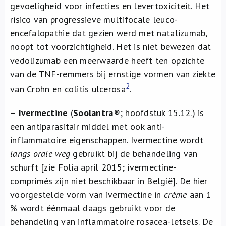
gevoeligheid voor infecties en levertoxiciteit. Het
risico van progressieve multifocale leuco-
encefalopathie dat gezien werd met natalizumab,
noopt tot voorzichtigheid. Het is niet bewezen dat
vedolizumab een meerwaarde heeft ten opzichte
van de TNF-remmers bij ernstige vormen van ziekte
2
van Crohn en colitis ulcerosa
.
–
Ivermectine
(
Soolantra
®; hoofdstuk 15.12.) is
een antiparasitair middel met ook anti-
inflammatoire eigenschappen. Ivermectine wordt
langs orale weg
gebruikt bij de behandeling van
schurft [zie Folia april 2015; ivermectine-
comprimés zijn niet beschikbaar in België]. De hier
voorgestelde vorm van ivermectine in
crème
aan 1
% wordt éénmaal daags gebruikt voor de
behandeling van inflammatoire rosacea-letsels. De