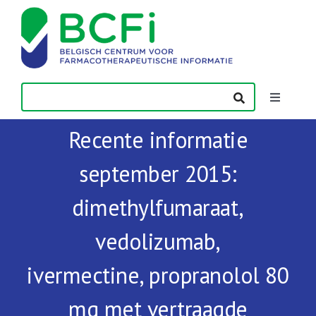
Skip
to
content
Toggle
Navigatio
Recente informatie
Nieuws
september 2015:
Publicaties
dimethylfumaraat,
Vorming
vedolizumab,
ivermectine, propranolol 80
Contact
mg met vertraagde