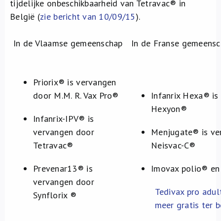
tijdelijke onbeschikbaarheid van Tetravac® in
België (
zie bericht van 10/09/15
).
In de Vlaamse gemeenschap
In de Franse gemeens
Priorix® is vervangen
door M.M. R. Vax Pro®
Infanrix Hexa® is
Hexyon®
Infanrix-IPV® is
vervangen door
Menjugate® is ve
Tetravac®
Neisvac-C®
Prevenar13® is
Imovax polio® en
vervangen door
Tedivax pro adu
Synflorix ®
meer gratis ter b