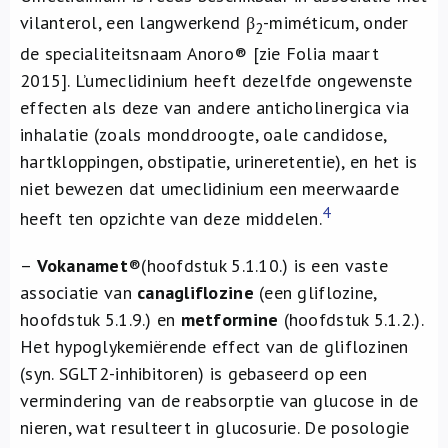
vilanterol, een langwerkend β
-miméticum, onder
2
de specialiteitsnaam Anoro® [zie Folia maart
2015]. L’umeclidinium heeft dezelfde ongewenste
effecten als deze van andere anticholinergica via
inhalatie (zoals monddroogte, oale candidose,
hartkloppingen, obstipatie, urineretentie), en het is
niet bewezen dat umeclidinium een meerwaarde
4
heeft ten opzichte van deze middelen.
–
Vokanamet
®
(hoofdstuk 5.1.10.) is een vaste
associatie van
canagliflozine
(een gliflozine,
hoofdstuk 5.1.9.) en
metformine
(hoofdstuk 5.1.2.).
Het hypoglykemiërende effect van de gliflozinen
(syn. SGLT2-inhibitoren) is gebaseerd op een
vermindering van de reabsorptie van glucose in de
nieren, wat resulteert in glucosurie. De posologie