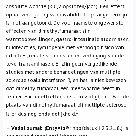
absolute waarde (< 0,2 opstoten/jaar). Een effect
op de verergering van invaliditeit op lange termijn
is niet aangetoond. De voornaamste ongewenste
effecten van dimethylfumaraat zijn
warmteopwellingen, gastro-intestinale stoornissen,
huidreacties, lymfopenie met verhoogd risico van
infecties, renale stoornissen en verhoging van de
levertransaminasen. Er zijn geen vergelijkende
studies met andere behandelingen van multiple
sclerose zoals interferon β, en het is niet bewezen
dat dimethylfumaraat een meerwaarde heeft in
termen van doeltreffendheid en veiligheid. Over de
plaats van dimethylfumaraat bij multiple sclerose
1
is er dus nog onduidelijkheid.
–
Vedolizumab
(
Entyvio
®
; hoofdstuk 12.3.2.18.) is