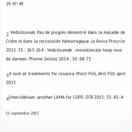
29:47-49
Védolizumab. Pas de progrès démontré dans la maladie de
2
Crohn ni dans la rectocolite hémorragique.
La Revue Prescrire
2015 ;35 : 263-264 ; Vedolizumab ; monoklonale hoop voor
de darmen.
Pharma Selecta
2014 ; 30 :68-71
A look at treatments for rosacea.
Worst Pills, Best Pills
april
3
2015
Umeclidinium: another LAMA for COPD.
DTB
2015; 53: 81-4
4
11 september 2015