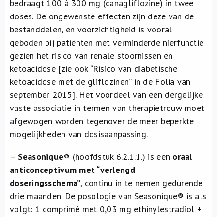
bedraagt 100 à 300 mg (canagliflozine) in twee
doses. De ongewenste effecten zijn deze van de
bestanddelen, en voorzichtigheid is vooral
geboden bij patiënten met verminderde nierfunctie
gezien het risico van renale stoornissen en
ketoacidose [zie ook “Risico van diabetische
ketoacidose met de gliflozinen” in de Folia van
september 2015]. Het voordeel van een dergelijke
vaste associatie in termen van therapietrouw moet
afgewogen worden tegenover de meer beperkte
mogelijkheden van dosisaanpassing.
–
Seasonique
®
(hoofdstuk 6.2.1.1.) is een
oraal
anticonceptivum met “verlengd
doseringsschema”
, continu in te nemen gedurende
drie maanden. De posologie van Seasonique® is als
volgt: 1 comprimé met 0,03 mg ethinylestradiol +