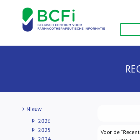
Skip
to
content
RE
Nieuw
2026
2025
Voor de “Recent
2024