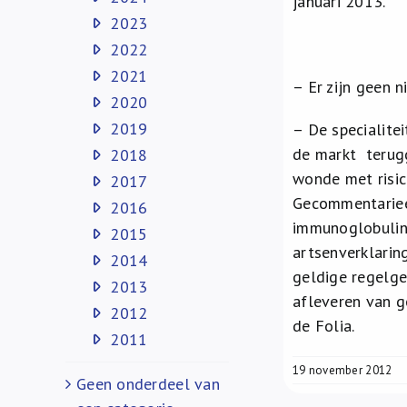
januari 2013.
2023
2022
2021
– Er zijn geen 
2020
2019
– De specialite
de markt terug
2018
wonde met risic
2017
Gecommentarieer
2016
immunoglobuline
2015
artsenverklarin
2014
geldige regelge
2013
afleveren van g
2012
de Folia.
2011
19 november 2012
Geen onderdeel van