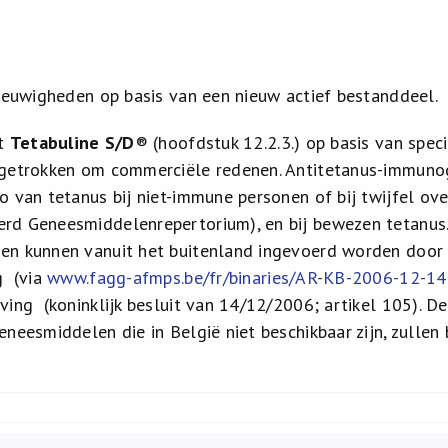
nieuwigheden op basis van een nieuw actief bestanddeel.
it
Tetabuline S/D
® (hoofdstuk 12.2.3.) op basis van spe
getrokken om commerciële redenen. Antitetanus-immunog
o van tetanus bij niet-immune personen of bij twijfel ove
d Geneesmiddelenrepertorium), en bij bewezen tetanus. S
n kunnen vanuit het buitenland ingevoerd worden door 
g (via
www.fagg-afmps.be/fr/binaries/AR-KB-2006-12-
ving (koninklijk besluit van 14/12/2006; artikel 105). De
eneesmiddelen die in België niet beschikbaar zijn, zull