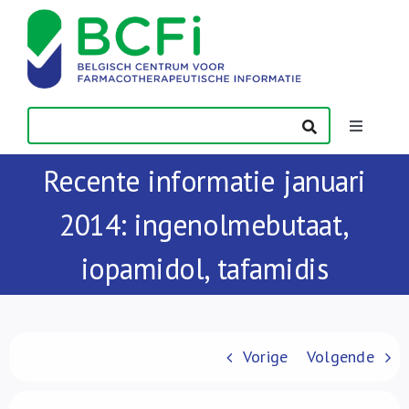
Skip
to
content
Toggle
Navigatio
Recente informatie januari
Nieuws
2014: ingenolmebutaat,
Publicaties
iopamidol, tafamidis
Vorming
Contact
Vorige
Volgende