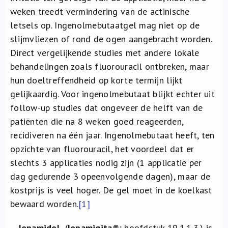
weken treedt vermindering van de actinische
letsels op. Ingenolmebutaatgel mag niet op de
slijmvliezen of rond de ogen aangebracht worden.
Direct vergelijkende studies met andere lokale
behandelingen zoals fluorouracil ontbreken, maar
hun doeltreffendheid op korte termijn lijkt
gelijkaardig. Voor ingenolmebutaat blijkt echter uit
follow-up studies dat ongeveer de helft van de
patiënten die na 8 weken goed reageerden,
recidiveren na één jaar. Ingenolmebutaat heeft, ten
opzichte van fluorouracil, het voordeel dat er
slechts 3 applicaties nodig zijn (1 applicatie per
dag gedurende 3 opeenvolgende dagen), maar de
kostprijs is veel hoger. De gel moet in de koelkast
bewaard worden.
[1]
–
Iopamidol
(
Iopamigita
®; hoofdstuk 19.1.1.3.) is