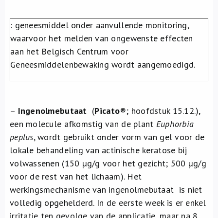
Over ons
: geneesmiddel onder aanvullende monitoring,
FR
waarvoor het melden van ongewenste effecten
aan het Belgisch Centrum voor
Geneesmiddelenbewaking wordt aangemoedigd.
–
Ingenolmebutaat
(
Picato
®
; hoofdstuk 15.12.),
een molecule afkomstig van de plant
Euphorbia
peplus
, wordt gebruikt onder vorm van gel voor de
lokale behandeling van actinische keratose bij
volwassenen (150 µg/g voor het gezicht; 500 µg/g
voor de rest van het lichaam). Het
werkingsmechanisme van ingenolmebutaat is niet
volledig opgehelderd. In de eerste week is er enkel
irritatie ten gevolge van de applicatie, maar na 8