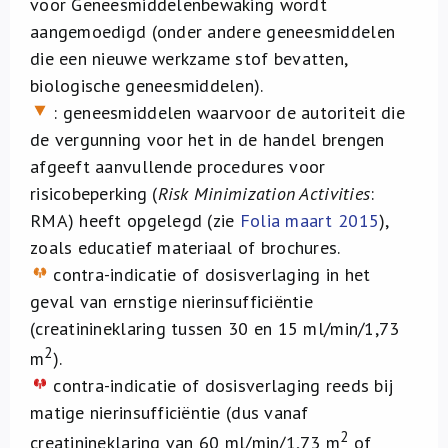
voor Geneesmiddelenbewaking wordt
aangemoedigd (onder andere geneesmiddelen
die een nieuwe werkzame stof bevatten,
biologische geneesmiddelen).
: geneesmiddelen waarvoor de autoriteit die
de vergunning voor het in de handel brengen
afgeeft aanvullende procedures voor
risicobeperking (
Risk Minimization Activities
:
RMA) heeft opgelegd (zie
Folia maart 2015
),
zoals educatief materiaal of brochures.
contra-indicatie of dosisverlaging in het
geval van ernstige nierinsufficiëntie
(creatinineklaring tussen 30 en 15 ml/min/1,73
2
m
).
contra-indicatie of dosisverlaging reeds bij
matige nierinsufficiëntie (dus vanaf
2
creatinineklaring van 60 ml/min/1,73 m
of