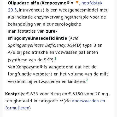
Olipudase alfa
(
Xenpozyme
®▼
,
hoofdstuk
20.3
, intraveneus) is een weesgeneesmiddel met
als indicatie enzymvervangingstherapie voor de
behandeling van niet-neurologische
manifestaties van
zure-
sfingomyelinasedeficiëntie
(
Acid
Sphingomyelinase Deficiency
, ASMD) type B en
A/B bij pediatrische en volwassen patiënten
1
(synthese van de SKP).
Van Xenpozyme® is aangetoond dat het de
longfunctie verbetert en het volume van de milt
2
verkleint bij volwassenen en kinderen.
Kostprijs
: € 636 voor 4 mg en € 3180 voor 20 mg,
terugbetaald in categorie
(zie
voorwaarden en
formulieren
)