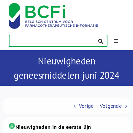
Skip
to
content
Toggle
Navigatio
Nieuws
Nieuwigheden
geneesmiddelen juni 2024
Publicaties
Vorming
Vorige
Volgende
Contact
Nieuwigheden in de eerste lijn