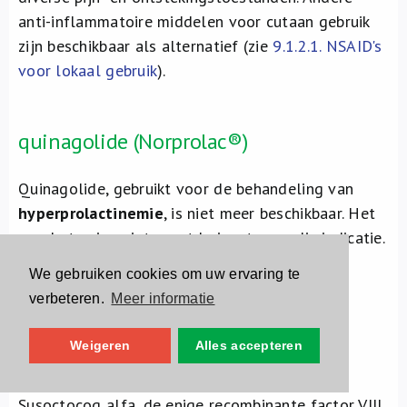
anti-inflammatoire middelen voor cutaan gebruik
zijn beschikbaar als alternatief (zie
9.1.2.1. NSAID's
voor lokaal gebruik
).
quinagolide (Norprolac®)
Quinagolide, gebruikt voor de behandeling van
hyperprolactinemie
, is niet meer beschikbaar. Het
was het enige niet-ergotderivaat voor die indicatie.
Cabergoline
is een alternatief (
zie ook
We gebruiken cookies om uw ervaring te
Hyperprolactinemie-Plaatsbepaling
).
verbeteren.
Meer informatie
Weigeren
Alles accepteren
susoctocog alfa (Obizur®)
Susoctocog alfa, de enige recombinante factor VIII