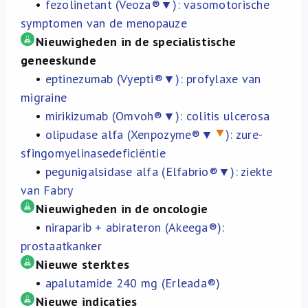
•
fezolinetant (Veoza®▼): vasomotorische
Over ons
symptomen van de menopauze
Nieuwigheden in de specialistische
FR
geneeskunde
•
eptinezumab (Vyepti®▼): profylaxe van
migraine
•
mirikizumab (Omvoh®▼): colitis ulcerosa
•
olipudase alfa (Xenpozyme®▼
): zure-
sfingomyelinasedeficiëntie
•
pegunigalsidase alfa (Elfabrio®▼): ziekte
van Fabry
Nieuwigheden in de oncologie
•
niraparib + abirateron (Akeega®):
prostaatkanker
Nieuwe sterktes
•
apalutamide 240 mg (Erleada®)
Nieuwe indicaties