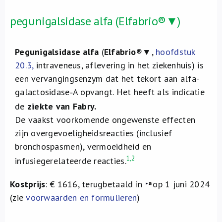
pegunigalsidase alfa (Elfabrio®▼)
Pegunigalsidase alfa
(
Elfabrio
®▼,
hoofdstuk
20.3
,
intraveneus, aflevering in het ziekenhuis) is
een vervangingsenzym dat het tekort aan alfa-
galactosidase‑A opvangt. Het heeft als indicatie
de
ziekte van Fabry
.
De vaakst voorkomende ongewenste effecten
zijn overgevoeligheidsreacties (inclusief
bronchospasmen), vermoeidheid en
1,2
infusiegerelateerde reacties.
Kostprijs
: € 1616, terugbetaald in
op 1 juni 2024
(zie
voorwaarden en formulieren
)