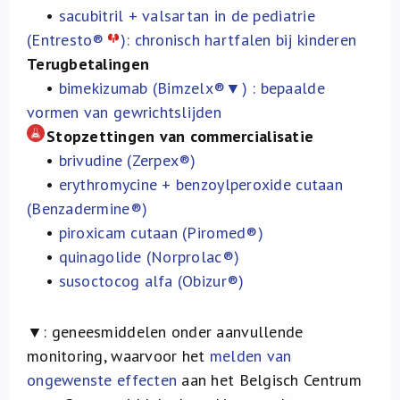
•
sacubitril + valsartan in de pediatrie
(Entresto®
): chronisch hartfalen bij kinderen
Terugbetalingen
•
bimekizumab (Bimzelx®▼) : bepaalde
vormen van gewrichtslijden
Stopzettingen van commercialisatie
•
brivudine (Zerpex®)
•
erythromycine + benzoylperoxide cutaan
(Benzadermine®)
•
piroxicam cutaan (Piromed®)
•
quinagolide (Norprolac®)
•
susoctocog alfa (Obizur®)
▼:
geneesmiddelen onder aanvullende
monitoring, waarvoor het
melden van
ongewenste effecten
aan het Belgisch Centrum