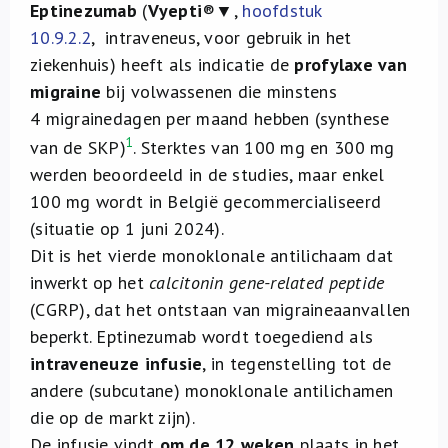
Eptinezumab
(
Vyepti
®▼,
hoofdstuk
10.9.2.2
, intraveneus, voor gebruik in het
ziekenhuis) heeft als indicatie de
profylaxe van
migraine
bij volwassenen die minstens
4 migrainedagen per maand hebben (synthese
1
van de SKP)
. Sterktes van 100 mg en 300 mg
werden beoordeeld in de studies, maar enkel
100 mg wordt in België gecommercialiseerd
(situatie op 1 juni 2024).
Dit is het vierde monoklonale antilichaam dat
inwerkt op het
calcitonin gene-related peptide
(CGRP), dat het ontstaan van migraineaanvallen
beperkt. Eptinezumab wordt toegediend als
intraveneuze infusie
, in tegenstelling tot de
andere (subcutane) monoklonale antilichamen
die op de markt zijn).
De infusie vindt
om de 12 weken
plaats in het