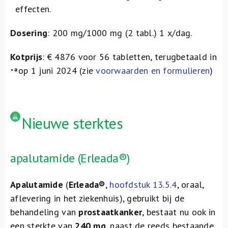
effecten.
Dosering
: 200 mg/1000 mg (2 tabl.) 1 x/dag.
Kotprijs
: € 4876 voor 56 tabletten, terugbetaald in
op 1 juni 2024 (zie
voorwaarden en formulieren
)
Nieuwe sterktes
apalutamide (Erleada®)
Apalutamide
(
Erleada®
,
hoofdstuk 13.5.4
, oraal,
aflevering in het ziekenhuis), gebruikt bij de
behandeling van
prostaatkanker
, bestaat nu ook in
een sterkte van
240 mg
, naast de reeds bestaande