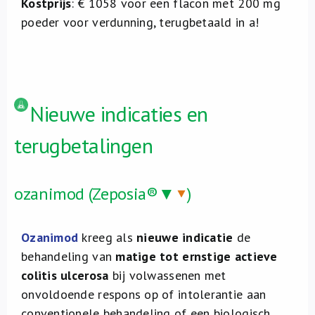
Kostprijs
: € 1058 voor een flacon met 200 mg
poeder voor verdunning, terugbetaald in a!
Nieuwe indicaties en
terugbetalingen
ozanimod (Zeposia®▼
)
Ozanimod
kreeg als
nieuwe indicatie
de
behandeling van
matige tot ernstige actieve
colitis ulcerosa
bij volwassenen met
onvoldoende respons op of intolerantie aan
conventionele behandeling of een biologisch