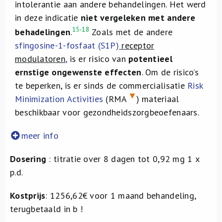
intolerantie aan andere behandelingen. Het werd
in deze indicatie
niet vergeleken met andere
15-18
behadelingen
.
Zoals met de andere
sfingosine-1-fosfaat (S1P)
receptor
modulatoren
,
is er risico van
potentieel
ernstige ongewenste effecten
. Om de risico’s
te beperken, is er sinds de commercialisatie
Risk
Minimization Activities
(RMA
) materiaal
beschikbaar voor gezondheidszorgbeoefenaars.
meer info
Dosering
: titratie over 8 dagen tot 0,92 mg 1 x
p.d.
Kostprijs
: 1256,62€ voor 1 maand behandeling,
terugbetaald in b !