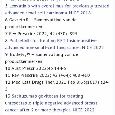
5
Lenvatinib with everolimus for previously treated
advanced renal cell carcinoma. NICE 2018
6
Gavreto® – Samenvatting van de
productkenmerken
7
Rev Prescrire 2022; 42 (470): 893
8
Pralsetinib for treating RET fusion-positive
advanced non-small-cell lung cancer. NICE 2022
9
Trodelvy® – Samenvatting van de
productkenmerken
10
Aust Prescr 2022;45:144-5
11
Rev Prescrire 2022; 42 (464): 408-410
12
Med Lett Drugs Ther. 2021 Feb 8;63(1617):e24-
5
13
Sacituzumab govitecan for treating
unresectable triple-negative advanced breast
cancer after 2 or more therapies. NICE 2022