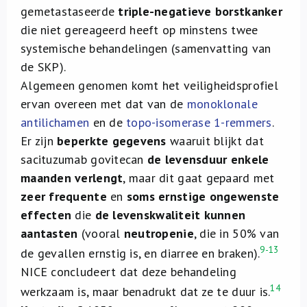
gemetastaseerde
triple-negatieve borstkanker
die niet gereageerd heeft op minstens twee
systemische behandelingen (samenvatting van
de SKP).
Algemeen genomen komt het veiligheidsprofiel
ervan overeen met dat van de
monoklonale
antilichamen
en de
topo-isomerase 1-remmers
.
Er zijn
beperkte gegevens
waaruit blijkt dat
sacituzumab govitecan
de levensduur enkele
maanden verlengt
, maar dit gaat gepaard met
zeer frequente
en
soms ernstige ongewenste
effecten
die
de levenskwaliteit kunnen
aantasten
(vooral
neutropenie
, die in 50% van
9-13
de gevallen ernstig is, en diarree en braken).
NICE concludeert dat deze behandeling
14
werkzaam is, maar benadrukt dat ze te duur is.