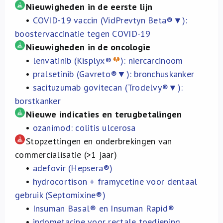
Over ons
Nieuwigheden in de eerste lijn
•
COVID-19 vaccin (VidPrevtyn Beta®▼):
boostervaccinatie tegen COVID-19
FR
Nieuwigheden in de oncologie
•
lenvatinib (Kisplyx®
): niercarcinoom
•
pralsetinib (Gavreto®▼): bronchuskanker
•
sacituzumab govitecan (Trodelvy®▼):
borstkanker
Nieuwe indicaties en terugbetalingen
•
ozanimod: colitis ulcerosa
Stopzettingen en onderbrekingen van
commercialisatie (>1 jaar)
•
adefovir (Hepsera®)
•
hydrocortison + framycetine voor dentaal
gebruik (Septomixine®)
•
Insuman Basal® en Insuman Rapid®
•
indometacine voor rectale toediening