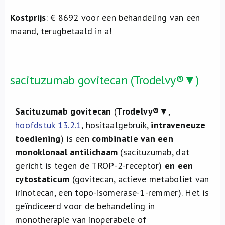
Kostprijs
: € 8692 voor een behandeling van een
maand, terugbetaald in a!
sacituzumab govitecan (Trodelvy®▼)
Sacituzumab govitecan
(
Trodelvy®
▼,
hoofdstuk 13.2.1
, hositaalgebruik,
intraveneuze
toediening
) is een
combinatie van een
monoklonaal antilichaam
(sacituzumab, dat
gericht is tegen de TROP-2-receptor)
en een
cytostaticum
(govitecan, actieve metaboliet van
irinotecan, een topo-isomerase-1-remmer). Het is
geïndiceerd voor de behandeling in
monotherapie van inoperabele of