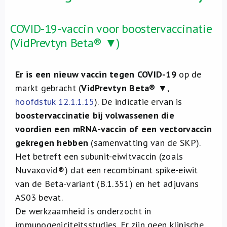
COVID-19-vaccin voor boostervaccinatie
(VidPrevtyn Beta® ▼)
Er is een nieuw vaccin tegen COVID-19
op de
markt gebracht (
VidPrevtyn Beta®
▼,
hoofdstuk 12.1.1.15
). De indicatie ervan is
boostervaccinatie bij volwassenen die
voordien een mRNA-vaccin of een vectorvaccin
gekregen hebben
(samenvatting van de SKP).
Het betreft een subunit-eiwitvaccin (zoals
Nuvaxovid®) dat een recombinant spike-eiwit
van de Beta-variant (B.1.351) en het adjuvans
AS03 bevat.
De werkzaamheid is onderzocht in
immunogeniciteitsstudies. Er zijn geen klinische