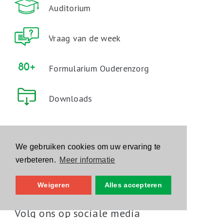
Auditorium
Vraag van de week
Formularium Ouderenzorg
Downloads
Mis geen enkele update
We gebruiken cookies om uw ervaring te
Schrijf je in op de nieuwsbrief
verbeteren.
Meer informatie
Schrijf je in
Weigeren
Alles accepteren
Volg ons op sociale media