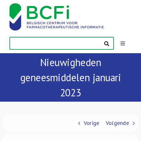
Skip
to
content
Toggle
Navigatio
Nieuwigheden
Nieuws
geneesmiddelen januari
Publicaties
2023
Vorming
Contact
Vorige
Volgende