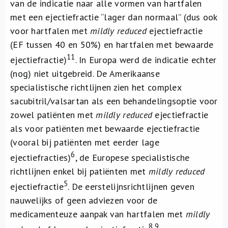
van de indicatie naar alle vormen van hartfalen
met een ejectiefractie “lager dan normaal” (dus ook
voor hartfalen met
mildly reduced
ejectiefractie
(EF tussen 40 en 50%) en hartfalen met bewaarde
11
ejectiefractie)
. In Europa werd de indicatie echter
(nog) niet uitgebreid. De Amerikaanse
specialistische richtlijnen zien het complex
sacubitril/valsartan als een behandelingsoptie voor
zowel patiënten met
mildly reduced
ejectiefractie
als voor patiënten met bewaarde ejectiefractie
(vooral bij patiënten met eerder lage
6
ejectiefracties)
, de Europese specialistische
richtlijnen enkel bij patiënten met
mildly reduced
5
ejectiefractie
. De eerstelijnsrichtlijnen geven
nauwelijks of geen adviezen voor de
medicamenteuze aanpak van hartfalen met
mildly
8,9