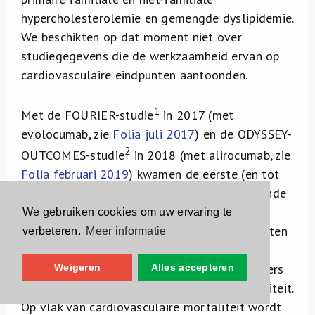
hypercholesterolemie en gemengde dyslipidemie.
We beschikten op dat moment niet over
studiegegevens die de werkzaamheid ervan op
cardiovasculaire eindpunten aantoonden.
1
Met de FOURIER-studie
in 2017 (met
evolocumab, zie
Folia juli 2017
) en de ODYSSEY-
2
OUTCOMES-studie
in 2018 (met alirocumab, zie
Folia februari 2019
) kwamen de eerste (en tot
op vandaag enige) gegevens uit langer lopende
studies met cardiovasculaire eindpunten
We gebruiken cookies om uw ervaring te
beschikbaar. Beide studies toonden bij patiënten
verbeteren.
Meer informatie
met een zeer hoog cardiovasculair risico een
statistisch significante, maar in absolute cijfers
Weigeren
Alles accepteren
beperkte, daling van cardiovasculaire morbiditeit.
Op vlak van cardiovasculaire mortaliteit wordt