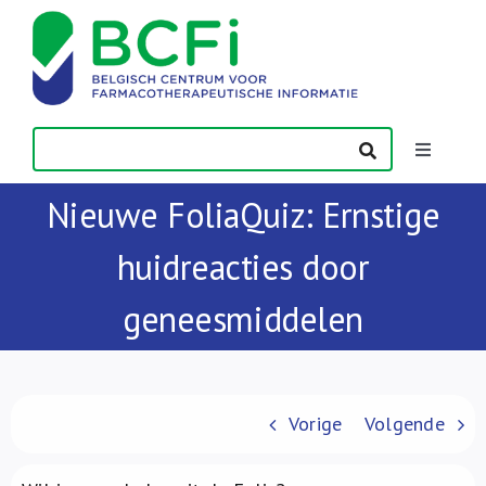
Skip
to
content
Toggle
Navigatio
Nieuwe FoliaQuiz: Ernstige
Nieuws
huidreacties door
Publicaties
geneesmiddelen
Vorming
Contact
Vorige
Volgende