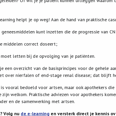
geleiden? Of wil je je patiënt kunnen uitleggen waarom
earning helpt je op weg! Aan de hand van praktische casu
 geneesmiddelen kunt inzetten die de progressie van CN
e middelen correct doseert;
 moet letten bij de opvolging van je patiënten.
 je een overzicht van de basisprincipes voor de gehele aa
iet over nierfalen of end-stage renal disease; dat blijft
 is vooral bedoeld voor artsen, maar ook apothekers die 
ie zijn welkom. Praktische adviezen voor apothekers komen
ader en de samenwerking met artsen.
? Volg nu
de e-learning
en versterk direct je kennis 