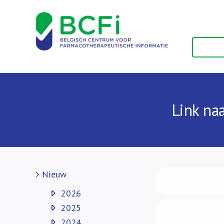
Skip
to
content
Link naa
Nieuw
2026
2025
2024