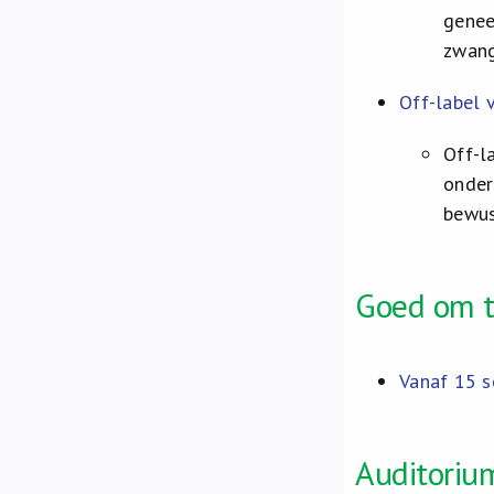
genee
zwang
Off-label 
Off-l
onder
bewust
Goed om 
Vanaf 15 s
Auditoriu