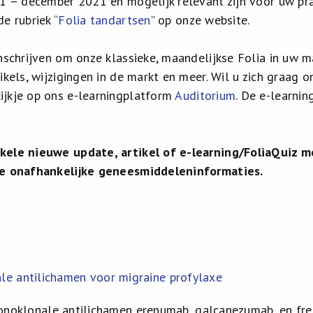
1 – december 2021 en mogelijk relevant zijn voor uw prakt
e rubriek “
Folia tandartsen
” op onze website.
inschrijven om onze klassieke, maandelijkse Folia in uw 
ikels, wijzigingen in de markt en meer. Wil u zich graag o
jkje op ons e-learningplatform
Auditorium
. De e-learnin
kele nieuwe update, artikel of e-learning/FoliaQuiz m
ze onafhankelijke geneesmiddeleninformatie
s.
e antilichamen voor migraine profylaxe
noklonale antilichamen erenumab, galcanezumab, en fr