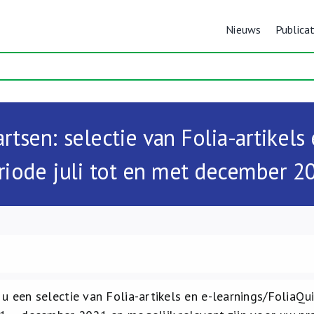
Nieuws
Publicat
rtsen: selectie van Folia-artikels
riode juli tot en met december 2
 u een selectie van Folia-artikels en e-learnings/FoliaQu