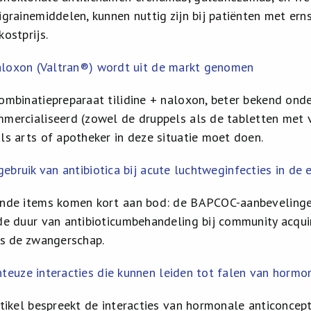
igrainemiddelen, kunnen nuttig zijn bij patiënten met ern
kostprijs.
aloxon (Valtran®) wordt uit de markt genomen
ombinatiepreparaat tilidine + naloxon, beter bekend ond
mercialiseerd (zowel de druppels als de tabletten met ve
ls arts of apotheker in deze situatie moet doen.
ebruik van antibiotica bij acute luchtweginfecties in de e
nde items komen kort aan bod: de BAPCOC-aanbevelingen;
de duur van antibioticumbehandeling bij community acqu
ns de zwangerschap.
euze interacties die kunnen leiden tot falen van hormo
rtikel bespreekt de interacties van hormonale anticonce