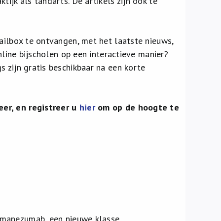
ijk als tandarts. De artikels zijn ook te
mailbox te ontvangen, met het laatste nieuws,
nline bijscholen op een interactieve manier?
gs zijn gratis beschikbaar na een korte
eer, en registreer u
hier
om op de hoogte te
emanezumab, een nieuwe klasse