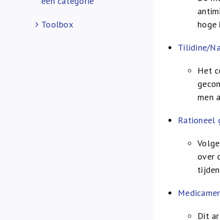
een categorie
antim
Toolbox
hoge 
Tilidine/N
Het c
gecom
men a
Rationeel g
Volge
over 
tijde
Medicament
Dit a