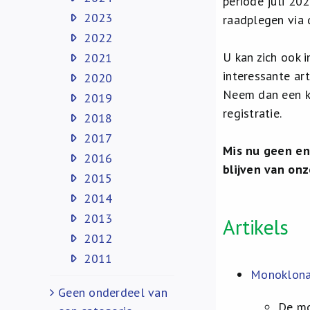
periode juli 202
2023
raadplegen via d
2022
U kan zich ook 
2021
interessante art
2020
Neem dan een ki
2019
registratie.
2018
2017
Mis nu geen en
2016
blijven van on
2015
2014
2013
Artikels
2012
2011
Monoklonal
Geen onderdeel van
De mo