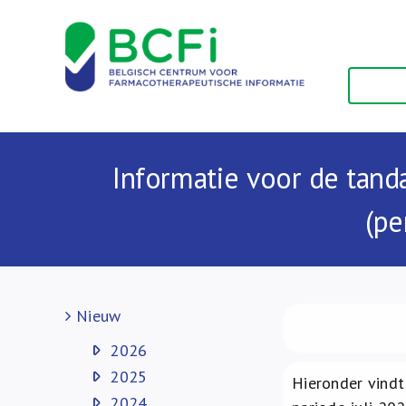
Skip
to
content
Informatie voor de tanda
(pe
Nieuw
2026
2025
Hieronder vindt
2024