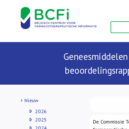
Skip
to
content
Geneesmiddelen e
beoordelingsrap
Nieuw
2026
2025
De Commissie T
2024