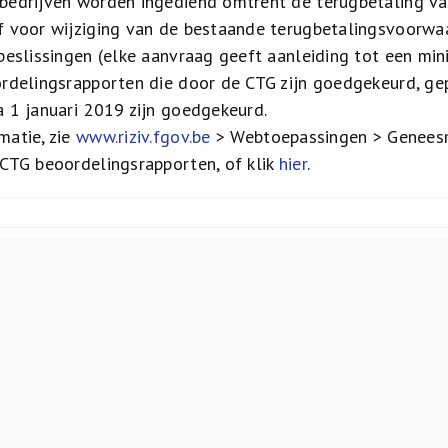
 bedrijven worden ingediend omtrent de terugbetaling v
f voor wijziging van de bestaande terugbetalingsvoorwa
 beslissingen (elke aanvraag geeft aanleiding tot een min
ordelingsrapporten die door de CTG zijn goedgekeurd, ge
a 1 januari 2019 zijn goedgekeurd.
matie, zie
www.riziv.fgov.be
> Webtoepassingen > Geneesmi
 CTG beoordelingsrapporten, of klik
hier
.