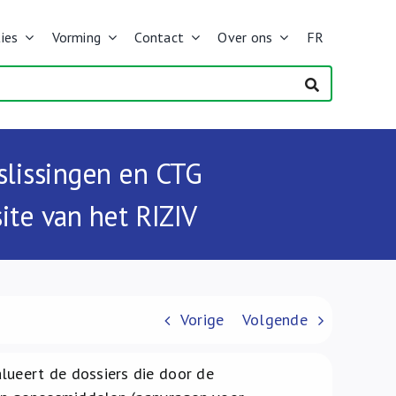
ies
Vorming
Contact
Over ons
FR
slissingen en CTG
te van het RIZIV
Vorige
Volgende
ueert de dossiers die door de