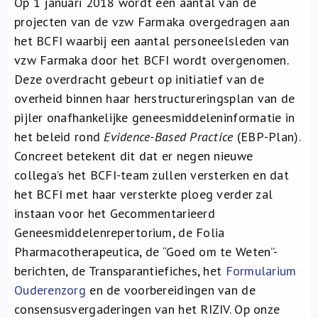
Op 1 januari 2018 wordt een aantal van de
Over ons
projecten van de vzw Farmaka overgedragen aan
het BCFI waarbij een aantal personeelsleden van
FR
vzw Farmaka door het BCFI wordt overgenomen.
Deze overdracht gebeurt op initiatief van de
overheid binnen haar herstructureringsplan van de
pijler onafhankelijke geneesmiddeleninformatie in
het beleid rond
Evidence-Based Practice
(EBP-Plan).
Concreet betekent dit dat er negen nieuwe
collega’s het BCFI-team zullen versterken en dat
het BCFI met haar versterkte ploeg verder zal
instaan voor het Gecommentarieerd
Geneesmiddelenrepertorium, de Folia
Pharmacotherapeutica, de “Goed om te Weten”-
berichten, de Transparantiefiches, het
Formularium
Ouderenzorg
en de voorbereidingen van de
consensusvergaderingen van het RIZIV. Op onze