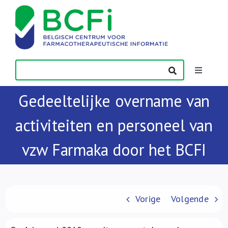
Skip
to
content
Toggle
Navigatio
Gedeeltelijke overname van
Nieuws
activiteiten en personeel van
Publicaties
vzw Farmaka door het BCFI
Vorming
Contact
Vorige
Volgende