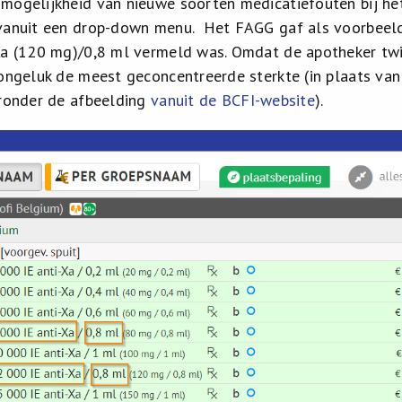
mogelijkheid van nieuwe soorten medicatiefouten bij het
vanuit een drop-down menu. Het FAGG gaf als voorbeeld 
Xa (120 mg)/0,8 ml vermeld was. Omdat de apotheker twij
 ongeluk de meest geconcentreerde sterkte (in plaats va
eronder de afbeelding
vanuit de BCFI-website
).