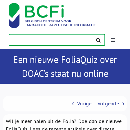
Skip
to
content
Toggle
Navigatio
Nieuws
Een nieuwe FoliaQuiz over
DOAC’s staat nu online
Publicaties
Vorming
Vorige
Volgende
Contact
Wil je meer halen uit de Folia? Doe dan de nieuwe
FoliaQuiz. Lees de recente artikels over directe