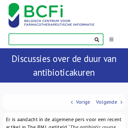
Skip
to
content
Toggle
Navigatio
Nieuws
Discussies over de duur van
antibioticakuren
Publicaties
Vorming
Vorige
Volgende
Contact
Er is aandacht in de algemene pers voor een recent
artikel in The BMJ, getiteld “
The antibiotic course