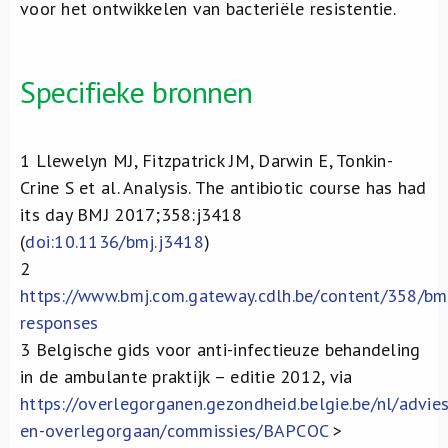
voor het ontwikkelen van bacteriële resistentie.
Specifieke bronnen
1
Llewelyn MJ, Fitzpatrick JM, Darwin E, Tonkin-
Crine S et al. Analysis. The antibiotic course has had
its day BMJ 2017;358:j3418
(
doi:10.1136/bmj.j3418
)
2
https://www.bmj.com.gateway.cdlh.be/content/358/bmj
responses
3
Belgische gids voor anti-infectieuze behandeling
in de ambulante praktijk – editie 2012, via
https://overlegorganen.gezondheid.belgie.be/nl/advies
en-overlegorgaan/commissies/BAPCOC
>