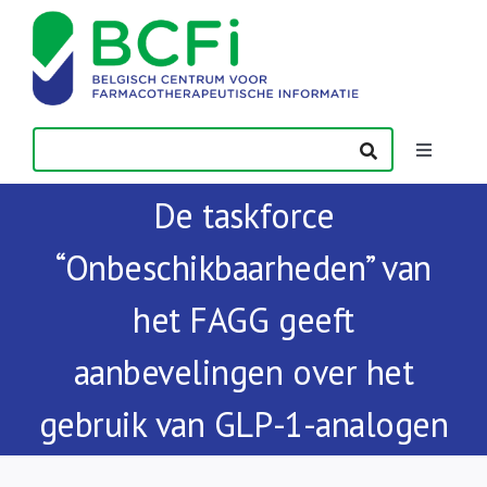
Skip
to
content
Toggle
Navigatio
De taskforce
Nieuws
“Onbeschikbaarheden” van
Publicaties
het FAGG geeft
Vorming
aanbevelingen over het
gebruik van GLP-1-analogen
Contact