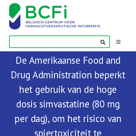
Skip
to
content
Toggle
Navigatio
De Amerikaanse Food and
Nieuws
Drug Administration beperkt
Publicaties
het gebruik van de hoge
Vorming
dosis simvastatine (80 mg
per dag), om het risico van
Contact
spiertoxiciteit te