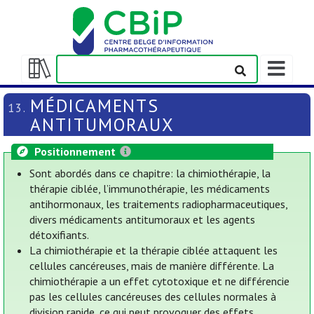
Afficher/m
la
Afficher/masquer
barre
la
MÉDICAMENTS
13.
de
table
ANTITUMORAUX
navigation
des
matières
Positionnement
Sont abordés dans ce chapitre: la chimiothérapie, la
thérapie ciblée, l’immunothérapie, les médicaments
antihormonaux, les traitements radiopharmaceutiques,
divers médicaments antitumoraux et les agents
détoxifiants.
La chimiothérapie et la thérapie ciblée attaquent les
cellules cancéreuses, mais de manière différente. La
chimiothérapie a un effet cytotoxique et ne différencie
pas les cellules cancéreuses des cellules normales à
division rapide, ce qui peut provoquer des effets