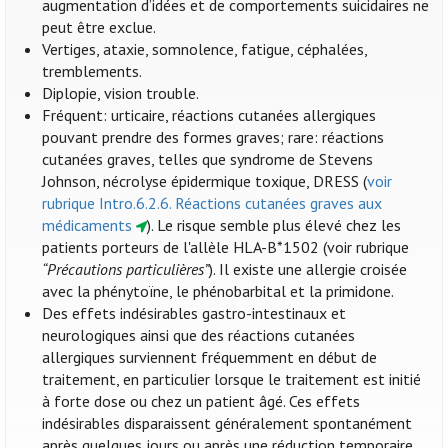
augmentation d’idées et de comportements suicidaires ne
peut être exclue.
Vertiges, ataxie, somnolence, fatigue, céphalées,
tremblements.
Diplopie, vision trouble.
Fréquent: urticaire, réactions cutanées allergiques
pouvant prendre des formes graves; rare: réactions
cutanées graves, telles que syndrome de Stevens
Johnson, nécrolyse épidermique toxique, DRESS (
voir
rubrique Intro.6.2.6. Réactions cutanées graves aux
médicaments
). Le risque semble plus élevé chez les
patients porteurs de l'allèle HLA-B*1502 (voir rubrique
“Précautions particulières”
). Il existe une allergie croisée
avec la phénytoïne, le phénobarbital et la primidone.
Des effets indésirables gastro-intestinaux et
neurologiques ainsi que des réactions cutanées
allergiques surviennent fréquemment en début de
traitement, en particulier lorsque le traitement est initié
à forte dose ou chez un patient âgé. Ces effets
indésirables disparaissent généralement spontanément
après quelques jours ou après une réduction temporaire