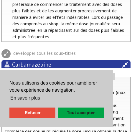
préférable de commencer le traitement avec des doses
plus faibles et de les augmenter progressivement de
manière à éviter les effets indésirables. Lors du passage
des comprimés au sirop, la même dose journalière sera
administrée, en la répartissant sur des doses plus faibles
et plus fréquentes.
développer tous les sous-titres
Carbamazépine
Posologie
Nous utilisons des cookies pour améliorer
- épilepsie: dose initiale 100 à 200 mg 1 à 2x/jour, à
votre expérience de navigation.
augmenter progressivement jusqu'à 400 mg 2 à 3x/jour (max.
En savoir plus
2000 mg/jour; en 2 prises pour la forme à lib. modifiée)
- névralgie du trijumeau et névralgie glossopharyngienne:
dose initiale 100 mg (surtout chez patient âgé) à 200 mg
Refuser
Tout accepter
2x/jour (lib. normale ou sirop), à augmenter progressivement
jusqu'à 200 mg 3 à 4x/jour (max. 1,2 g/jour); après disparition
complète des douleurs: réduire la dose jusqu’à obtenir la dose