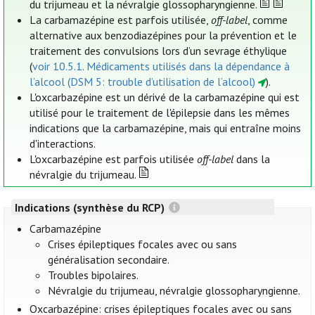
du trijumeau et la névralgie glossopharyngienne.
La carbamazépine est parfois utilisée,
off-label
, comme
alternative aux benzodiazépines pour la prévention et le
traitement des convulsions lors d’un sevrage éthylique
(
voir 10.5.1. Médicaments utilisés dans la dépendance à
l’alcool (DSM 5: trouble d’utilisation de l’alcool)
).
L'oxcarbazépine est un dérivé de la carbamazépine qui est
utilisé pour le traitement de l'épilepsie dans les mêmes
indications que la carbamazépine, mais qui entraîne moins
d'interactions.
L'oxcarbazépine est parfois utilisée
off-label
dans la
névralgie du trijumeau.
Indications (synthèse du RCP)
Carbamazépine
Crises épileptiques focales avec ou sans
généralisation secondaire.
Troubles bipolaires.
Névralgie du trijumeau, névralgie glossopharyngienne.
Oxcarbazépine: crises épileptiques focales avec ou sans