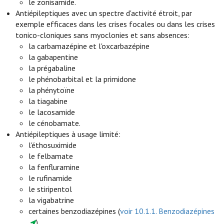
le zonisamide.
Antiépileptiques avec un spectre d'activité étroit, par
exemple efficaces dans les crises focales ou dans les crises
tonico-cloniques sans myoclonies et sans absences:
la carbamazépine et l'oxcarbazépine
la gabapentine
la prégabaline
le phénobarbital et la primidone
la phénytoïne
la tiagabine
le lacosamide
le cénobamate.
Antiépileptiques à usage limité:
l'éthosuximide
le felbamate
la fenfluramine
le rufinamide
le stiripentol
la vigabatrine
certaines benzodiazépines (
voir 10.1.1. Benzodiazépines
).