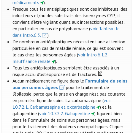
médicaments
).
Presque tous les antiépileptiques sont des inhibiteurs, des
inducteurs et/ou des substrats des isoenzymes CYP; il
convient d'être vigilant quant aux interactions possibles,
en particulier en cas de polypharmacie (
voir Tableau Ic.
dans Intro.6.3.
).
De nombreux antiépileptiques nécessitent une attention
particulière en cas de maladie rénale, ce qui est souvent
le cas chez les personnes âgées (
voir Intro.6.1.2.
Insuffisance rénale
).
Tous les antiépileptiques semblent être associés à un
risque accru d'ostéoporose et de fractures.
Aucun médicament ne figure dans le
Formulaire de soins
aux personnes âgées
pour le traitement de
l'épilepsie, parce que la prise en charge n'est pas courante
en première ligne de soins. La carbamazépine (
voir
10.7.2.1. Carbamazépine et oxcarbazépine
) et la
gabapentine (
voir 10.7.2.2. Gabapentine
) figurent bien
dans le Formulaire de soins aux personnes âgées, mais
pour le traitement des douleurs neuropathiques. Cliquer