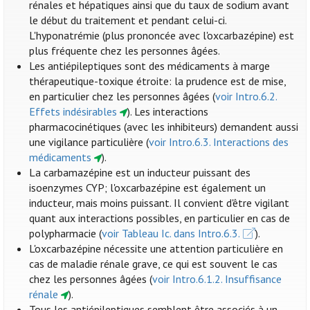
rénales et hépatiques ainsi que du taux de sodium avant
le début du traitement et pendant celui-ci.
L'hyponatrémie (plus prononcée avec l'oxcarbazépine) est
plus fréquente chez les personnes âgées.
Les antiépileptiques sont des médicaments à marge
thérapeutique-toxique étroite: la prudence est de mise,
en particulier chez les personnes âgées (
voir Intro.6.2.
Effets indésirables
). Les interactions
pharmacocinétiques (avec les inhibiteurs) demandent aussi
une vigilance particulière (
voir Intro.6.3. Interactions des
médicaments
).
La carbamazépine est un inducteur puissant des
isoenzymes CYP; l'oxcarbazépine est également un
inducteur, mais moins puissant. Il convient d'être vigilant
quant aux interactions possibles, en particulier en cas de
polypharmacie (
voir Tableau Ic. dans Intro.6.3.
).
L'oxcarbazépine nécessite une attention particulière en
cas de maladie rénale grave, ce qui est souvent le cas
chez les personnes âgées (
voir Intro.6.1.2. Insuffisance
rénale
).
Tous les antiépileptiques semblent être associés à un