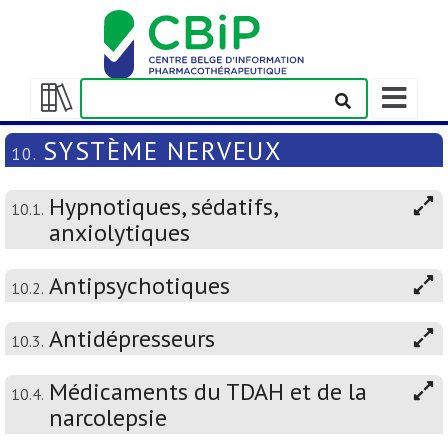
Afficher/m
la
Afficher/masquer
barre
la
SYSTÈME NERVEUX
10.
de
table
navigation
des
Hypnotiques, sédatifs,
matières
10.1.
anxiolytiques
Antipsychotiques
10.2.
Antidépresseurs
10.3.
Médicaments du TDAH et de la
10.4.
narcolepsie