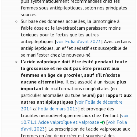
plus systématiquement recommandées chez les
femmes sous antiépileptiques, selon nos principales
sources.
Sur base des données actuelles, la lamotrigine à
faible dose et le lévétiracétam paraissent moins
toxiques pour le fœtus que les autres
antiépileptiques [
voir Folia d'avril 2023
]. Avec certains
antiépileptiques, un effet sédatif est susceptible de
se manifester chez le nouveau-né.
L’acide valproïque doit être évité pendant toute
la grossesse et ne doit pas être prescrit aux
femmes en âge de procréer, sauf s’il n’existe
aucune alternative.
Il est associé à un risque
plus
important
de malformations congénitales (en
particulier anomalies du tube neural)
par rapport aux
autres antiépileptiques
[
voir Folia de décembre
2014
et
Folia de mars 2015
] et provoque des
troubles neurodéveloppementaux chez l’enfant (
voir
10.7.1.1. Acide valproïque et valproate
) [
voir Folia
d'avril 2023
]. La prescription de l'acide valproïque aux
femmes en âge de procréer est soumise à des