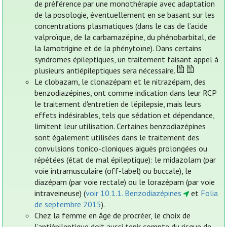
de préférence par une monothérapie avec adaptation
de la posologie, éventuellement en se basant sur les
concentrations plasmatiques (dans le cas de l’acide
valproïque, de la carbamazépine, du phénobarbital, de
la lamotrigine et de la phénytoïne). Dans certains
syndromes épileptiques, un traitement faisant appel à
plusieurs antiépileptiques sera nécessaire.
Le clobazam, le clonazépam et le nitrazépam, des
benzodiazépines, ont comme indication dans leur RCP
le traitement d'entretien de l'épilepsie, mais leurs
effets indésirables, tels que sédation et dépendance,
limitent leur utilisation. Certaines benzodiazépines
sont également utilisées dans le traitement des
convulsions tonico-cloniques aiguës prolongées ou
répétées (état de mal épileptique): le midazolam (par
voie intramusculaire (off-label) ou buccale), le
diazépam (par voie rectale) ou le lorazépam (par voie
intraveineuse) (
voir 10.1.1. Benzodiazépines
et
Folia
de septembre 2015
).
Chez la femme en âge de procréer, le choix de
l’antiépileptique doit aussi tenir compte du risque de