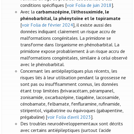
conditions spécifiques [
voir Folia de juin 2018
].
Avec la
carbamazépine, l’éthosuximide, le
phénobarbital, la phénytoïne et le topiramate
[
voir Folia de février 2024
], il existe aussi des
données indiquant clairement un risque accru de
malformations congénitales. La primidone se
transforme dans l'organisme en phénobarbital. La
primidone expose probablement à un risque accru de
malformations congénitales, similaire à celui observé
avec le phénobarbital.
Concernant les antiépileptiques plus récents, les
risques liés à leur utilisation pendant la grossesse ne
sont pas ou insuffisamment connus, les données
étant trop limitées (brivaracétam, pérampanel,
zonisamide, oxcarbazépine, tiagabine, lacosamide,
cénobamate, felbamate, fenfluramine, rufinamide,
stiripentol, vigabatrine ou équivoques (gabapentine,
prégabaline) [
voir Folia d'avril 2023
].
Des troubles neurodéveloppementaux sont décrits
avec certains antiépileptiques (surtout l'acide