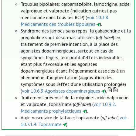
Troubles bipolaires: carbamazépine, lamotrigine, acide
valproïque et valproate (indication qui n’est pas
mentionnée dans tous les RCP) (
voir 10.3.8.
Médicaments des troubles bipolaires
).
Syndrome des jambes sans repos: la gabapentine et la
prégabaline sont désormais utilisées (
off-label
) en
traitement de première intention, à la place des
agonistes dopaminergiques, surtout en cas de
symptômes légers, leur profil d'effets indésirables
étant plus favorable et les agonistes
dopaminergiques étant fréquemment associés à un
phénomène d’augmentation (aggravation des
symptômes sous l’effet d’une utilisation prolongée)
(
voir 10.6.3. Agonistes dopaminergiques
).
Traitement préventif de la migraine: acide valproïque
et valproate, topiramate (
off-label
) (
voir 10.9.2.
Médicaments prophylactiques
).
Algie vasculaire de la face: topiramate (
off-label
,
voir
10.7.1.4. Topiramate
).