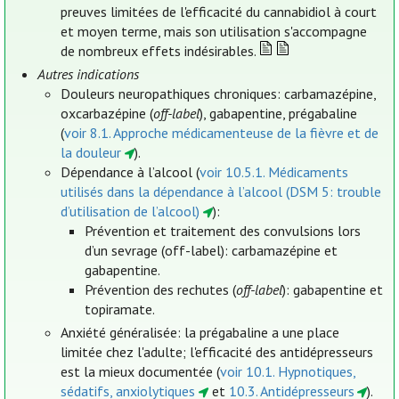
preuves limitées de l'efficacité du cannabidiol à court
et moyen terme, mais son utilisation s'accompagne
de nombreux effets indésirables.
Autres indications
Douleurs neuropathiques chroniques: carbamazépine,
oxcarbazépine (
off-label
), gabapentine, prégabaline
(
voir 8.1. Approche médicamenteuse de la fièvre et de
la douleur
).
Dépendance à l’alcool (
voir 10.5.1. Médicaments
utilisés dans la dépendance à l’alcool (DSM 5: trouble
d’utilisation de l’alcool)
):
Prévention et traitement des convulsions lors
d’un sevrage (off-label): carbamazépine et
gabapentine.
Prévention des rechutes (
off-label
): gabapentine et
topiramate.
Anxiété généralisée: la prégabaline a une place
limitée chez l'adulte; l'efficacité des antidépresseurs
est la mieux documentée (
voir 10.1. Hypnotiques,
sédatifs, anxiolytiques
et
10.3. Antidépresseurs
).