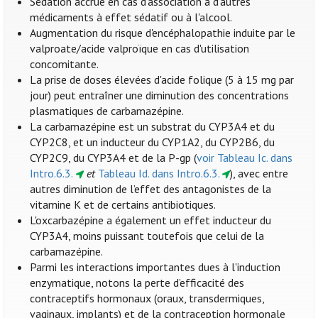
Sédation accrue en cas d'association à d'autres
médicaments à effet sédatif ou à l'alcool.
Augmentation du risque d'encéphalopathie induite par le
valproate/acide valproïque en cas d'utilisation
concomitante.
La prise de doses élevées d'acide folique (5 à 15 mg par
jour) peut entraîner une diminution des concentrations
plasmatiques de carbamazépine.
La carbamazépine est un substrat du CYP3A4 et du
CYP2C8, et un inducteur du CYP1A2, du CYP2B6, du
CYP2C9, du CYP3A4 et de la P-gp (
voir Tableau Ic. dans
Intro.6.3.
et
Tableau Id. dans Intro.6.3.
), avec entre
autres diminution de l’effet des antagonistes de la
vitamine K et de certains antibiotiques.
L'oxcarbazépine a également un effet inducteur du
CYP3A4, moins puissant toutefois que celui de la
carbamazépine.
Parmi les interactions importantes dues à l'induction
enzymatique, notons la perte d’efficacité des
contraceptifs hormonaux (oraux, transdermiques,
vaginaux, implants) et de la contraception hormonale