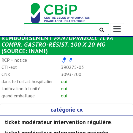
Afficher/m
la
REMBOURSEMENT
PANTOPRAZOLE TEVA
barre
COMPR. GASTRO-RÉSIST. 100 X 20 MG
de
(SOURCE: INAMI)
navigation
RCP + notice
CTI-ext
390275-03
CNK
3093-200
dans le forfait hospitalier
oui
tarification à l'unité
oui
grand emballage
oui
catégorie cx
ticket modérateur intervention régulière
:
ticket modérateur intervention majorée
: