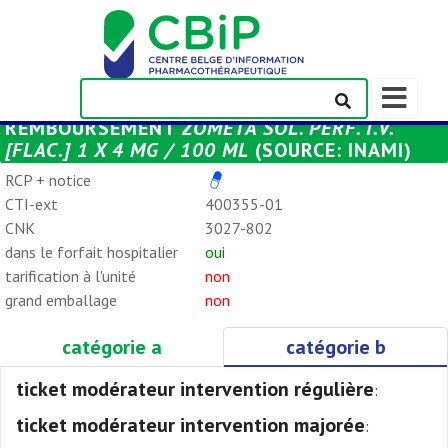
Afficher/m
la
REMBOURSEMENT
ZOMETA SOL. PERF. I.V.
barre
[FLAC.] 1 X 4 MG / 100 ML
(SOURCE: INAMI)
de
navigation
RCP + notice
CTI-ext
400355-01
CNK
3027-802
dans le forfait hospitalier
oui
tarification à l'unité
non
grand emballage
non
catégorie a
catégorie b
ticket modérateur intervention régulière
:
ticket modérateur intervention majorée
: