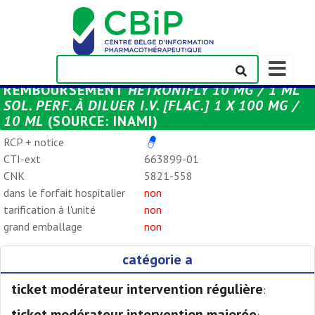
Afficher/m
la
REMBOURSEMENT
HETRONIFLY 10 MG / 1 ML
barre
SOL. PERF. À DILUER I.V. [FLAC.] 1 X 100 MG /
de
10 ML
(SOURCE: INAMI)
navigation
RCP + notice
CTI-ext
663899-01
CNK
5821-558
dans le forfait hospitalier
non
tarification à l'unité
non
grand emballage
non
catégorie a
ticket modérateur intervention régulière
:
ticket modérateur intervention majorée
: