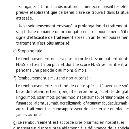
- S'engager à tenir à la disposition du médecin-conseil les él
preuve établissant que ce bénéficiaire se trouvait dans la situa
attestée.
- Avoir soigneusement envisagé la prolongation du traitement l
s’agit d’une demande de prolongation du remboursement. S’il n
signe d’efficacité de traitement après un an, le remboursemen
traitement n’est plus autorisé.
e) Stopping rule :
Le remboursement ne sera plus accordé chez un patient dont 
EDSS a atteint 7 ou plus et dont le score EDSS se maintient à 
pendant une période d’au moins 6 mois.
f) Remboursement simultané non autorisé :
Le remboursement simultané de cette spécialité avec une spéc
base de bèta-interferon, peginterferon-bèta, l’acétate de glat
fingolimod, ozanimod, ponésimod, natalizumab, tériflunomide, 
fumarate, alemtuzumab, ocrélizumab, ofatumumab, daclizumab 
autre traitement immunosuppresseur de la sclérose en plaques
jamais autorisé.
g) Le remboursement est accordé si le pharmacien hospitalier
dispensateur dispose, préalablement à la délivrance de la spécial