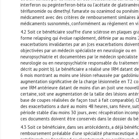
interferon ou peginterferon-bèta ou l’acétate de glatiramèr
tériflunomide ou dimethyl fumarate ou ozanimod ou ponésim
médicament avec des critères de remboursement similaires à
médicaments susnommés, conformément au règlement en vi
4.2 Soit ce bénéficiaire souffre d’une sclérose en plaques gr
forme relapsing qui évolue rapidement, définie par au moins 
exacerbations invalidantes par an (ces exacerbations doiven
objectivées par un médecin spécialiste en neurologie ou en
neuropsychiatrie et documentées par le médecin spécialiste
neurologie ou en neuropsychiatrie responsable du traitement
décrit au point b). Le bénéficiaire a réalisé une IRM datant d
6 mois montrant au moins une lésion rehaussée par gadolini
augmentation significative de la charge lésionnelle en T2 c
une IRM antérieure datant de moins d’un an (soit une nouvell
certaine, soit une augmentation de la taille des lésions antéri
base de coupes réalisées de façon tout à fait comparable). 
des exacerbations a duré au moins 48 heures, sans fièvre, sui
période stable d’au moins 30 jours, avec récupération incomp
ces documents doivent être conservés dans le dossier du bén
4.3 Soit ce bénéficiaire, dans ses antécédents, a déjà bénéfic
remboursement préalable d’une spécialité pharmaceutique à