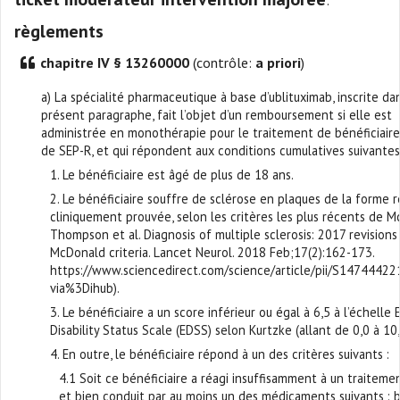
règlements
chapitre IV § 13260000
(contrôle:
a priori
)
a) La spécialité pharmaceutique à base d’ublituximab, inscrite da
présent paragraphe, fait l’objet d’un remboursement si elle est
administrée en monothérapie pour le traitement de bénéficiaire
de SEP-R, et qui répondent aux conditions cumulatives suivantes
1. Le bénéficiaire est âgé de plus de 18 ans.
2. Le bénéficiaire souffre de sclérose en plaques de la forme r
cliniquement prouvée, selon les critères les plus récents de 
Thompson et al. Diagnosis of multiple sclerosis: 2017 revisions
McDonald criteria. Lancet Neurol. 2018 Feb;17(2):162-173.
https://www.sciencedirect.com/science/article/pii/S1474442
via%3Dihub).
3. Le bénéficiaire a un score inférieur ou égal à 6,5 à l’échell
Disability Status Scale (EDSS) selon Kurtzke (allant de 0,0 à 10,
4. En outre, le bénéficiaire répond à un des critères suivants :
4.1 Soit ce bénéficiaire a réagi insuffisamment à un traitem
et bien conduit par au moins un des médicaments suivants : 