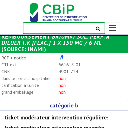
Afficher/m
la
REMBOURSEMENT
BRIUMVI SOL. PERF. À
barre
DILUER I.V. [FLAC.] 1 X 150 MG / 6 ML
de
(SOURCE: INAMI)
navigation
RCP + notice
CTI-ext
661618-01
CNK
4901-724
dans le forfait hospitalier
non
tarification à l'unité
non
grand emballage
non
catégorie b
ticket modérateur intervention régulière
:
ticket modérateur intervention majorée
: