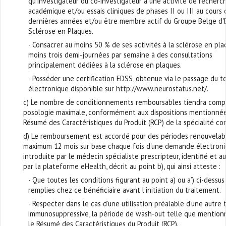
qu'investigateur ou co-investigateur à une activité de recherch
académique et/ou essais cliniques de phases II ou III au cours 
dernières années et/ou être membre actif du Groupe Belge d'
Sclérose en Plaques.
- Consacrer au moins 50 % de ses activités à la sclérose en pla
moins trois demi-journées par semaine à des consultations
principalement dédiées à la sclérose en plaques.
- Posséder une certification EDSS, obtenue via le passage du t
électronique disponible sur http://www.neurostatus.net/.
c) Le nombre de conditionnements remboursables tiendra comp
posologie maximale, conformément aux dispositions mentionnée
Résumé des Caractéristiques du Produit (RCP) de la spécialité co
d) Le remboursement est accordé pour des périodes renouvelab
maximum 12 mois sur base chaque fois d'une demande électroni
introduite par le médecin spécialiste prescripteur, identifié et a
par la plateforme eHealth, décrit au point b), qui ainsi atteste :
- Que toutes les conditions figurant au point a) ou a’) ci-dessus
remplies chez ce bénéficiaire avant l’initiation du traitement.
- Respecter dans le cas d’une utilisation préalable d’une autre 
immunosuppressive, la période de wash-out telle que mention
le Résumé des Caractéristiques du Produit (RCP).