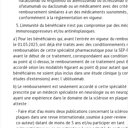
natalizumab ou fingolimod ou alemtuzumab ou ocrélizumab o
ofatumumab ou daclizumab ou un médicament avec des critè
remboursement similaires à un des médicaments susnommés,
conformément à la réglementation en vigueur.
5. L’immunité du bénéficiaire n’est pas compromise par des m
immunosuppresseurs et/ou antinéoplasiques.
a’) Pour les bénéficiaires qui, avant l’entrée en vigueur du remb
le 01.03.2025, ont déjà été traités avec des conditionnements 
remboursables de cette spécialité pharmaceutique pour la SEP-R,
avant le début de ce traitement, correspondaient aux conditions
au point a) ci-dessus, le remboursement de ce traitement peut 
accordé selon les modalités figurant au point d) pour autant qu
bénéficiaires ne soient plus inclus dans une étude clinique (y co
études d’extensions) avec l’ ublituximab.
b) Le remboursement est seulement accordé si cette spécialité 
prescrite par un médecin spécialiste en neurologie ou en neurop
ayant une expérience dans le domaine de la sclérose en plaques
atteste :
- Faire état d'au moins deux publications concernant la scléro
plaques dans une revue internationale, soumise à peer-review 
co-auteur) datant de moins de 5 ans et/ou participer en tant