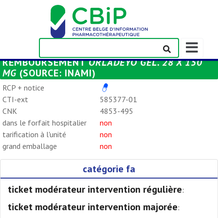
Afficher/m
la
REMBOURSEMENT
ORLADEYO GÉL. 28 X 150
barre
MG
(SOURCE: INAMI)
de
navigation
RCP + notice
CTI-ext
585377-01
CNK
4853-495
dans le forfait hospitalier
non
tarification à l'unité
non
grand emballage
non
catégorie fa
ticket modérateur intervention régulière
:
ticket modérateur intervention majorée
: