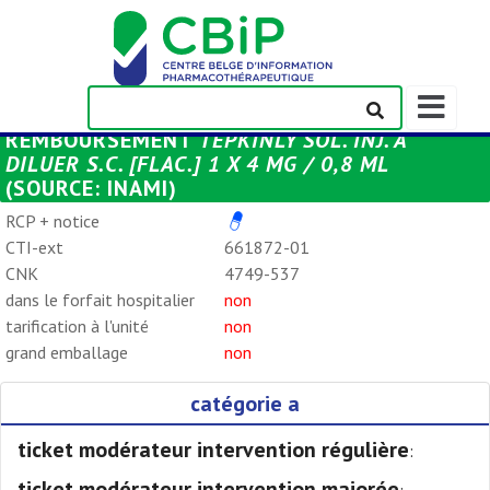
Afficher/m
la
REMBOURSEMENT
TEPKINLY SOL. INJ. À
barre
DILUER S.C. [FLAC.] 1 X 4 MG / 0,8 ML
de
(SOURCE: INAMI)
navigation
RCP + notice
CTI-ext
661872-01
CNK
4749-537
dans le forfait hospitalier
non
tarification à l'unité
non
grand emballage
non
catégorie a
ticket modérateur intervention régulière
:
ticket modérateur intervention majorée
: