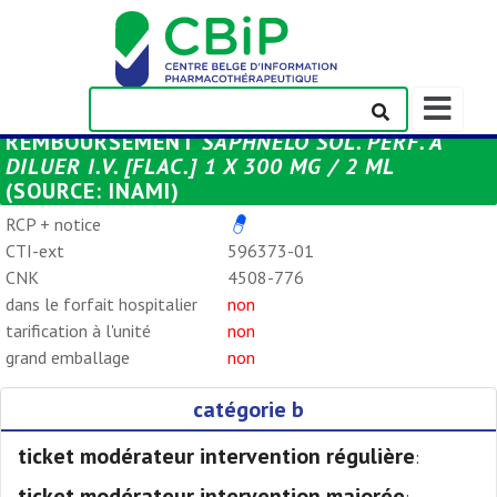
Afficher/m
la
REMBOURSEMENT
SAPHNELO SOL. PERF. À
barre
DILUER I.V. [FLAC.] 1 X 300 MG / 2 ML
de
(SOURCE: INAMI)
navigation
RCP + notice
CTI-ext
596373-01
CNK
4508-776
dans le forfait hospitalier
non
tarification à l'unité
non
grand emballage
non
catégorie b
ticket modérateur intervention régulière
:
ticket modérateur intervention majorée
: