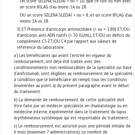
Un score SELENA SLEDAI > ou = 10, que ce soit ou non avec
un score BILAG d’au moins 1A ou 2B.
OU un score SELENA SLEDAI > ou = 8, et un score BILAG d’au
moins 1A ou 2B.
3) ET Présence d’anticorps antinucléaire (> ou = 1:80) ET/OU
d’anticorps anti-ADN natifs (> 30 IU/mL), ET/OU un déficit du
complément C3 ET/OU C4 par rapport aux valeurs de
référence du laboratoire.
a’) Les bénéficiaires qui avant l’entrée en vigueur du
remboursement, ont déjà été traités avec des
conditionnements non remboursables de la spécialité sur base
d’anifrolumab, sont éligibles au remboursement de la spécialité,
à condition que le bénéficiaire ait rempli tous les conditions
énumérées au point a) du présent paragraphe avant le début
du traitement.
b) La demande de remboursement de cette spécialité doit
être faite par un médecin spécialiste en rhumatologie ou en
médecine interne, expérimenté dans le traitement du lupus
érythémateux systémique qui est responsable du traitement.
c) Le remboursement est autorisé pour une période initiale de
6 mois (maximum 7 administrations). Le nombre de